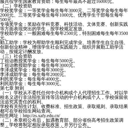
服兵役学生国家教育资助：每生每年最高不超过16000元。
（二）学校资助
学校奖学金：一等奖学金每生每年3000元、二等奖学金每生每年
2000元、三等奖学金每生每年1000元、优秀学生干部每生每年
500元。
专项奖学金：奖励在学科竞赛、科技活动、文体竞赛、创新实践
等方面表现突出的学生，按学校规定发放。
学校助学金：一般困难每生每年2500元，特别困难每生每年3500
元。
勤工助学：学校为帮助学生顺利完成学业、培养学生自立自强、
创新创业精神，增强学生社会实践能力，组织开展勤工助学活
动，按规定计酬发放。
（三）社会资助
丁祖诒教授奖学金：每生每年5000元。
丁祖诒教授助学金：每生每年3000元。
李泽成奖学金：每生每年3000元。
李泽成助学金：每生每年2000元。
利民奖学金：每生每年4000元。
利民助学金：每生每年3000元。
第七章 附则
（一）学校从不委托任何中介机构或个人代理招生工作。对以学
校名义进行非法招生宣传等活动的中介机构或个人，学校保留依
法追究其责任的权利。
学校有关招生计划、收费标准、招生政策、录取规则、录取结果
都可在学校招生网站查询。
招生网址：http://zs.xafy.edu.cn/
（二）本章程公布后，如遇教育部、部分省份高考招生政策调
整，学校将制定相应录取政策，并另行公布。