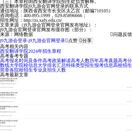
（三）本章程由西安翻译学院招生处负责解释。
西安翻译学院j9九游会官网登录的联系方式
通信地址：陕西省西安市长安区太乙宫（邮编710105）
咨询电话：400-895-1999，029-85896666；
招生网址：http://zs.xafy.edu.cn/
文章来源（j9九游会官网登录官网发布地址）：
j9九游会官网登录官网发布缓存图（部分）：
来源：网络数据
问题反馈
j9九游会登录-j9九游会官网登录
点赞
分享
高考相关内容
西安翻译学院2024年招生章程
高考备考专题
高考报名时间及条件
高考政策解读
高考人数
历年高考真题
高考分
数线
大学院校信息
大学排名汇总
特殊类型招生报考信息
高校招生
简章
各院校招生专业及招生人数
高考最新文章
中国科学院大学2024年
综合评价面试通知（四
川省）
中国科学院大学2024年综合评价面试通知（四川省），更三高考为各位2024届高考生整理了相关信息内容，供各位2024届高考生及家长查阅参考。
中国科学院大学
·
综合评价
2024-06-17
中国科学院大学2024年
综合评价面试通知（湖
南省）
中国科学院大学2024年综合评价面试通知（湖南省），更三高考为各位2024届高考生整理了相关信息内容，供各位2024届高考生及家长查阅参考。
中国科学院大学
·
综合评价
2024-06-17
西安翻译学院2024年招
生章程
西安翻译学院2024年招生章程，更三高考为各位2024届高考生整理了相关信息内容，供各位2024届高考生及家长查阅参考。
西安翻译学院
·
招生简章
2024-06-17
呼伦贝尔学院2024年招
生章程
呼伦贝尔学院2024年招生章程，更三高考为各位2024届高考生整理了相关信息内容，供各位2024届高考生及家长查阅参考。
呼伦贝尔学院
·
招生简章
2024-06-17