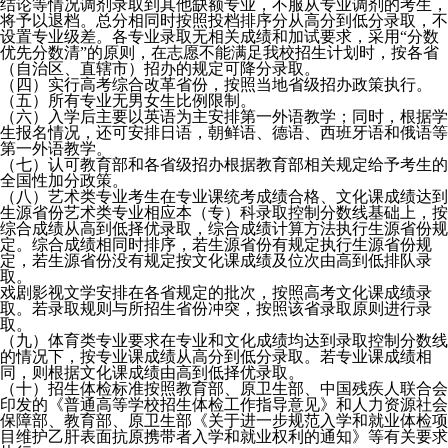
结论等情况调剂录取到其他缺额专业，不服从专业调剂的考生，
将予以退档。总分相同时按照投档排序分从高分到低分录取，不
设置专业级差。各专业录取无相关成绩和加试要求，采用“分数
优先分数清”的原则，在志愿不能满足我校招生计划时，按各省
（自治区、直辖市）招办的规定可降分录取。
（四）实行高考综合改革省份，按照当地省级招办政策执行。
（五）所有专业无男女生比例限制。
（六）入学后主要以英语为主安排第一外语教学；同时，根据学
生报名情况，还可安排日语，朝鲜语、德语、西班牙语和俄语等
第一外语教学。
（七）认可教育部和各省级招办根据教育部相关规定给予考生的
全国性加分政策。
（八）艺术类专业考生在专业课统考成绩合格、文化课成绩达到
生源省份艺术类专业相应本（专）科录取控制分数线基础上，按
综合成绩从高到低择优录取，综合成绩计算方法执行生源省份规
定。综合成绩相同时排序，若生源省份有规定执行生源省份规
定，若生源省份没有规定按文化课成绩及位次由高到低排队录
取。
戏剧影视文学安排在各省规定的批次，按照高考文化课成绩录
取。若录取规则与所招生省份冲突，按照该省录取原则进行录
取。
（九）体育类专业要求在专业和文化成绩均达到录取控制分数线
的情况下，按专业课成绩从高分到低分录取。若专业课成绩相
同，则根据文化课成绩由高到低择优录取。
（十）招生体检标准按照教育部、原卫生部、中国残疾人联合会
印发的《普通高等学校招生体检工作指导意见》和人力资源社会
保障部、教育部、原卫生部《关于进一步规范入学和就业体检项
目维护乙肝表面抗原携带者入学和就业权利的通知》等有关要求