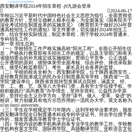
j9九游会登录-j9九游会官网登录
西安翻译学院2024年招生章程 -j9九游会登录
2024-06-17
学校以习近平新时代中国特色社会主义思想为指引，全面贯彻党
的教育方针，坚持立德树人根本任务，为全面落实《国务院关于
深化考试招生制度改革的实施意见》《教育部关于做好2024年普
通高校招生工作的通知》等文件要求，切实做好2024年招生工
作，结合学校实际情况，制定本章程，用于学校2024年普通本、
专科招生工作。
第一章 招生总则
（一）学校招生工作严格实施高校“阳光工程”，全面公开招生信
息，严格执行教育部有关招生工作的规定，以及主管部门和有关
省级招委会的补充规定或实施细则，贯彻公平竞争、公正选拔、
公开透明的原则，德智体美劳全面考核、综合评价、择优录取新
生。接受纪检监察部门、考生、家长及社会各界的监督。
（二）学校的校名全称为：西安翻译学院，位于陕西省西安市，
是经教育部批准成立的民办全日制普通高等学校，陕西省“一流
学院”建设单位，陕西省首批转型发展试点院校，涵盖文、经、
管、工、教、艺、医等八大学科门类，具有学士学位授予权。学
校积极践行“高尚教育”办学理念，坚持非营利、公益性办学原
则，坚持社会主义办学方向，坚持“读书、做人、变革、奋进”的
校训，努力创建具有地方示范作用的一流民办大学。英文名称为
xi'an fanyi university。
（三）学生在学校规定学习年限内，达到学校毕业要求的，颁发
西安翻译学院全日制普通本科或专科毕业证书。符合学位授予条
件的，颁发普通高等教育学士学位证书。
（四）学校内设的教学机构承担各专业学生的教学工作。学校教
学机构有英文学院、国际商学院、高级翻译学院、亚欧语言文化