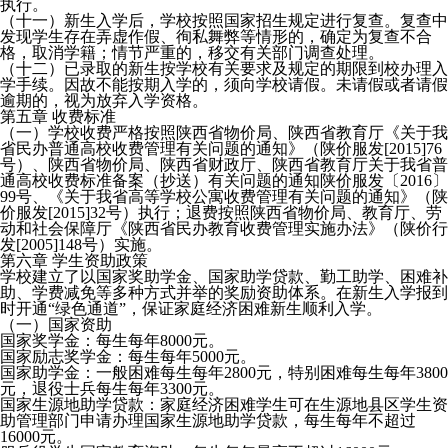
执行。
（十一）新生入学后，学校按照国家招生规定进行复查。复查中
发现学生存在弄虚作假、徇私舞弊等情形的，确定为复查不合
格，取消学籍；情节严重的，移交有关部门调查处理。
（十二）已录取的新生按学校有关要求及规定的期限到校办理入
学手续。因故不能按期入学的，须向学校请假。未请假或者请假
逾期的，视为放弃入学资格。
第五章 收费标准
（一）学校收费严格按照陕西省物价局、陕西省教育厅《关于我
省民办普通高校收费管理有关问题的通知》（陕价服发[2015]76
号）、陕西省物价局、陕西省财政厅、陕西省教育厅关于我省普
通高校收费标准备案（抄送）有关问题的通知陕价服发〔2016〕
99号、《关于我省高等学校公寓收费管理有关问题的通知》（陕
价服发[2015]32号）执行；退费按照陕西省物价局、教育厅、劳
动和社会保障厅《陕西省民办教育收费管理实施办法》（陕价行
发[2005]148号）实施。
第六章 学生资助政策
学校建立了以国家奖助学金、国家助学贷款、勤工助学、困难补
助、学费减免等多种方式并举的奖励资助体系。在新生入学报到
时开通“绿色通道”，保证家庭经济困难新生顺利入学。
（一）国家资助
国家奖学金：每生每年8000元。
国家励志奖学金：每生每年5000元。
国家助学金：一般困难每生每年2800元，特别困难每生每年3800
元，退役士兵每生每年3300元。
国家生源地助学贷款：家庭经济困难学生可在生源地县区学生资
助管理部门申请办理国家生源地助学贷款，每生每年不超过
16000元。