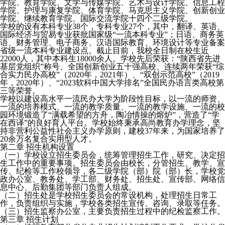
学院、教育学院、文学与传媒学院、艺术与设计学院、信息工程
学院、护理与康复学院、体育学院、马克思主义学院、创新创业
学院、继续教育学院、国际交流学院十四个二级学院。
学校的设有本科专业38个，专科专业27个，其中，翻译、英语、
国际经济与贸易专业获批国家级“一流本科专业”；日语、商务英
语、财务管理、电子商务、汉语国际教育、环境设计等专业备案
省级一流本科专业建设点。截止目前，我校全日制在校生近
22000人，其中本科生18000余人。学校先后荣获：“陕西省先进
基层党组织”称号、全国创新创业五十强高校、连续两年荣获“综
合实力民办高校”（2020年，2021年）、“双创示范高校”（2019
年，2020年）、“2023软科中国大学排名”全国民办语言类高校第
三等荣誉。
学校以建设高水平一流民办大学为阶段性目标，以一流的师资、
一流的培养模式、一流的教学质量、一流的教学设施、一流的校
园环境锻造了“满载希望的方舟，陶冶情操的熔炉”，营造了“学
在西译”的良好育人平台。学校始终秉承高尚教育办学理念，坚
持非营利公益性社会主义办学原则，建校37年来，为国家培养了
20余万名复合实用型人才。
第二章 招生机构设置
（一）学校设立招生委员会，统筹管理招生工作，研究、决定招
生工作中的重要事项。招生委员会由校长，分管招生、教学、宣
传、纪检等工作校领导，各二级学院（部）院（部）长，学校党
政办公室、教务处、学工部、财务处、招生处、宣传部、网络信
息中心、后勤集团等部门负责人组成。
（二）招生处是学校招生委员会的常设机构，处理招生日常工
作，负责组织与实施，学校各类招生宣传、咨询、录取等任务。
（三）招生监察办公室，主要负责招生过程中的纪检监察工作。
第三章 招生计划