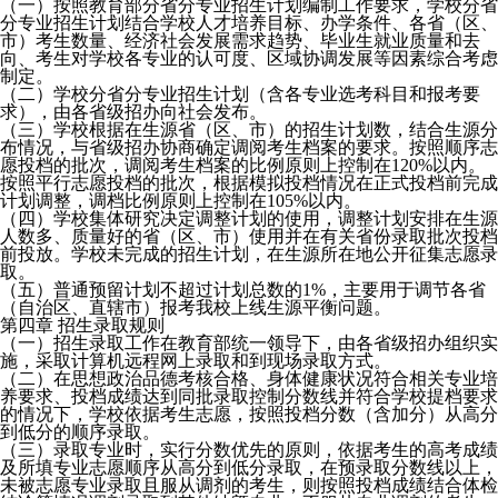
（一）按照教育部分省分专业招生计划编制工作要求，学校分省
分专业招生计划结合学校人才培养目标、办学条件、各省（区、
市）考生数量、经济社会发展需求趋势、毕业生就业质量和去
向、考生对学校各专业的认可度、区域协调发展等因素综合考虑
制定。
（二）学校分省分专业招生计划（含各专业选考科目和报考要
求），由各省级招办向社会发布。
（三）学校根据在生源省（区、市）的招生计划数，结合生源分
布情况，与省级招办协商确定调阅考生档案的要求。按照顺序志
愿投档的批次，调阅考生档案的比例原则上控制在120%以内。
按照平行志愿投档的批次，根据模拟投档情况在正式投档前完成
计划调整，调档比例原则上控制在105%以内。
（四）学校集体研究决定调整计划的使用，调整计划安排在生源
人数多、质量好的省（区、市）使用并在有关省份录取批次投档
前投放。学校未完成的招生计划，在生源所在地公开征集志愿录
取。
（五）普通预留计划不超过计划总数的1%，主要用于调节各省
（自治区、直辖市）报考我校上线生源平衡问题。
第四章 招生录取规则
（一）招生录取工作在教育部统一领导下，由各省级招办组织实
施，采取计算机远程网上录取和到现场录取方式。
（二）在思想政治品德考核合格、身体健康状况符合相关专业培
养要求、投档成绩达到同批录取控制分数线并符合学校提档要求
的情况下，学校依据考生志愿，按照投档分数（含加分）从高分
到低分的顺序录取。
（三）录取专业时，实行分数优先的原则，依据考生的高考成绩
及所填专业志愿顺序从高分到低分录取，在预录取分数线以上，
未被志愿专业录取且服从调剂的考生，则按照投档成绩结合体检