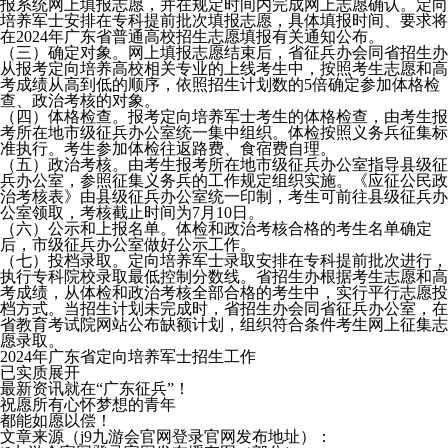
报系统网上填报志愿，并在规定时间内完成网上志愿确认。定向
培养军士安排在专科提前批次填报志愿，具体填报时间、要求将
在2024年广东省普通高校招生志愿填报有关通知公布。
（三）确定对象。网上填报志愿结束后，省征兵办会同省招生办
从报考定向培养高校相关专业的上线考生中，按照考生志愿和高
考成绩从高到低的顺序，依照招生计划数的5倍确定参加体格检
查、政治考核的对象。
（四）体格检查。报考定向培养军士考生的体格检查，由考生报
考所在地市级征兵办公室统一集中组织。体检按照义务兵征集标
准执行。考生参加体检往返路费、食宿费自理。
（五）政治考核。由考生报考所在地市级征兵办公室指导县级征
兵办公室，参照征集义务兵的工作规定组织实施。《应征公民政
治考核表》由县级征兵办公室统一印制，考生可前往县级征兵办
公室领取，考核截止时间为7月10日。
（六）公示和上报名单。体检和政治考核合格的考生名单确定
后，市级征兵办公室做好公示工作。
（七）投档录取。定向培养军士录取安排在专科提前批次进行，
执行专科院校录取最低控制分数线。省招生办根据考生志愿和高
考成绩，从体检和政治考核全部合格的考生中，实行平行志愿投
档方式。当招生计划未完成时，省招生办会同省征兵办公室，在
省教育考试院网站公布缺额计划，组织符合条件考生网上征集志
愿录取。
2024年广东省定向培养军士招生工作
已实质展开
最新资讯就在“广东征兵”！
祝愿所有心怀梦想的青年
都能如愿以偿！
文章来源（j9九游会官网登录官网发布地址）：