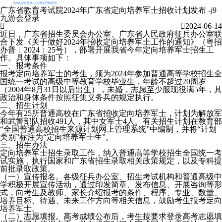
j9九游会登录-j9九游会官网登录
广东省教育考试院2024年广东省定向培养军士招收计划发布 -j9
九游会登录
2024-06-14
近日，广东省招生委员会办公室、广东省人民政府征兵办公室联
合下发《关于做好2024年招收定向培养军士工作的通知》（粤招
办普﹝2024﹞25号），部署开展我省今年定向培养军士招生工
作。具体事项如下：
一、报考条件
报考定向培养军士的考生，须为2024年参加普通高等学校招生全
国统一考试的高级中等教育学校毕业生，年龄不超过20周岁
（2004年8月31日以后出生），未婚，志愿至少服现役满5年，其
政治和身体条件按照征集义务兵的规定执行。
二、招生计划
今年有25所普通高校在广东省招收定向培养军士，计划为解放军
和武警部队招收491人，其中女军士4人。有关招生计划在教育部
“全国普通高校招生来源计划网上管理系统”中编制，并将“计划
类别”标注为“定向培养军士生”。
三、招生办法
定向培养军士招生录取工作，纳入普通高等学校招生全国统一考
试实施，执行国家和广东省招生录取相关政策规定，以及专科提
前批录取政策。
（一）宣传报名。各级征兵办公室、招生考试机构和普通高级中
学积极开展宣传活动，通过印发简章、发布信息、开展咨询等形
式，向考生及教师、家长介绍报考的条件、程序、专业、数量、
培养目标、待遇、未来工作方向等相关信息，鼓励考生报考定向
培养军士。
（二）志愿填报。高考成绩公布后，考生按要求登录高考志愿填