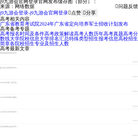
j9九游会官网登录官网发布缓存图（部分）：
来源：网络数据
问题反馈
j9九游会登录-j9九游会官网登录
点赞
分享
高考相关内容
广东省教育考试院2024年广东省定向培养军士招收计划发布
高考备考专题
高考报名时间及条件
高考政策解读
高考人数
历年高考真题
高考分
数线
大学院校信息
大学排名汇总
特殊类型招生报考信息
高校招生
简章
各院校招生专业及招生人数
高考最新文章
青海农牧科技职业学院2024年秋季新生各专业学费收费标准，更三高考为各位2024届高考生整理了相关信息内容，供各位2024届高考生及家长查阅参考。
·
2024-06-14
唐山幼儿师范高等专科学校2024年招生章程，更三高考为各位2024届高考生整理了相关信息内容，供各位2024届高考生及家长查阅参考。
·
2024-06-14
2024年甘肃工业职业技术学院招生章程，更三高考为各位2024届高考生整理了相关信息内容，供各位2024届高考生及家长查阅参考。
·
2024-06-14
2024年泉州纺织服装职业学院入学须知（高职分类考试），更三高考为各位2024届高考生整理了相关信息内容，供各位2024届高考生及家长查阅参考。
·
2024-06-14
江苏安全技术职业学院2024年普通高考招生简章（夏季统招），更三高考为各位2024届高考生整理了相关信息内容，供各位2024届高考生及家长查阅参考。
·
2024-06-14
巴音郭楞职业技术学院2024年招生简章，更三高考为各位2024届高考生整理了相关信息内容，供各位2024届高考生及家长查阅参考。
·
2024-06-14