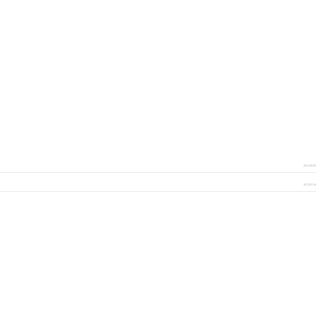
2022-06-06
2022-05-19